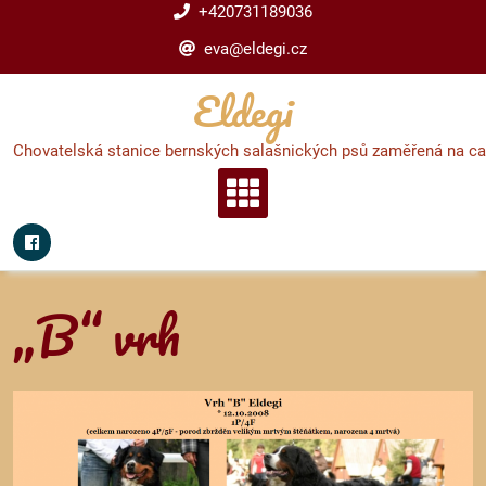
Skip
+420731189036
to
eva@eldegi.cz
content
Eldegi
Chovatelská stanice bernských salašnických psů zaměřená na can
„B“ vrh